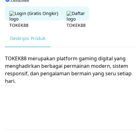
Login (Gratis Ongkir)
Daftar
Deskripsi Produk
TOKEK88 merupakan platform gaming digital yang
menghadirkan berbagai permainan modern, sistem
responsif, dan pengalaman bermain yang seru setiap
hari.